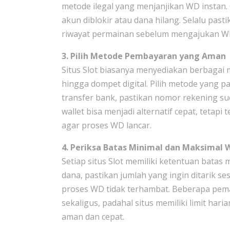
metode ilegal yang menjanjikan WD instan.
akun diblokir atau dana hilang. Selalu pas
riwayat permainan sebelum mengajukan W
3. Pilih Metode Pembayaran yang Aman
Situs Slot biasanya menyediakan berbagai m
hingga dompet digital. Pilih metode yang p
transfer bank, pastikan nomor rekening su
wallet bisa menjadi alternatif cepat, tetapi 
agar proses WD lancar.
4. Periksa Batas Minimal dan Maksimal 
Setiap situs Slot memiliki ketentuan bata
dana, pastikan jumlah yang ingin ditarik se
proses WD tidak terhambat. Beberapa pema
sekaligus, padahal situs memiliki limit h
aman dan cepat.