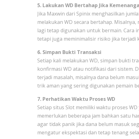
5. Lakukan WD Bertahap Jika Kemenanga
Jika Maxwin dari Spinix menghasilkan juml
melakukan WD secara bertahap. Misalnya,
lagi tetap digunakan untuk bermain. Cara
tetapi juga meminimalisir risiko jika terjadi
6. Simpan Bukti Transaksi
Setiap kali melakukan WD, simpan bukti tra
konfirmasi WD atau notifikasi dari sistem. 
terjadi masalah, misalnya dana belum masuk
trik aman yang sering digunakan pemain b
7. Perhatikan Waktu Proses WD
Setiap situs Slot memiliki waktu proses WD
memerlukan beberapa jam bahkan satu hari 
agar tidak panik jika dana belum masuk se
mengatur ekspektasi dan tetap tenang se