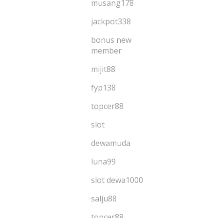
musang178
jackpot338
bonus new
member
mijit88
fyp138
topcer88
slot
dewamuda
luna99
slot dewa1000
salju88
topcer88