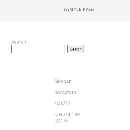
SAMPLE PAGE
Search
Search
Sidebar
boraytoto
slot777
KINGBET89
LOGIN