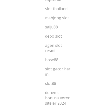
slot thailand
mahjong slot
salju88
depo slot
agen slot
resmi
hose88
slot gacor hari
ini
slot88
deneme
bonusu veren
siteler 2024