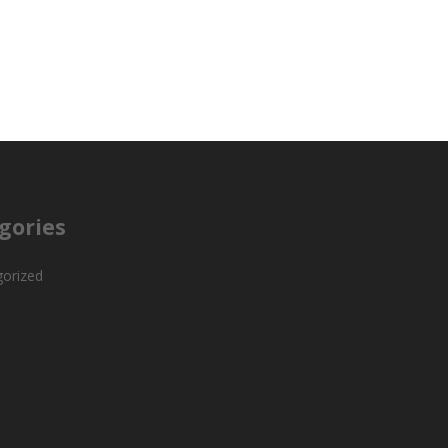
gories
orized