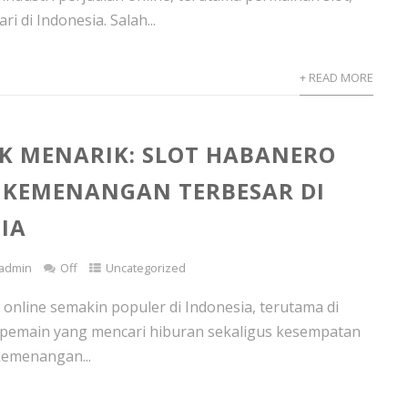
i di Indonesia. Salah...
+ READ MORE
IK MENARIK: SLOT HABANERO
 KEMENANGAN TERBESAR DI
IA
admin
Off
Uncategorized
 online semakin populer di Indonesia, terutama di
 pemain yang mencari hiburan sekaligus kesempatan
kemenangan...