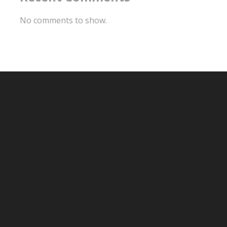
No comments to show.