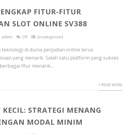
LENGKAP FITUR-FITUR
N SLOT ONLINE SV388
admin
Off
Uncategorized
eknologi di dunia perjudian online terus
vasi yang menarik. Salah satu platform yang sukses
rbagai fitur menarik...
+ READ MORE
T KECIL: STRATEGI MENANG
DENGAN MODAL MINIM