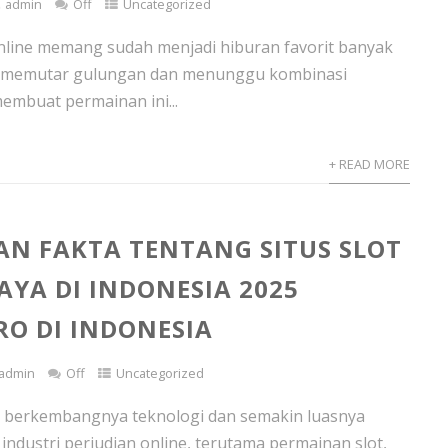
admin
Off
Uncategorized
nline memang sudah menjadi hiburan favorit banyak
i memutar gulungan dan menunggu kombinasi
mbuat permainan ini...
+ READ MORE
AN FAKTA TENTANG SITUS SLOT
AYA DI INDONESIA 2025
O DI INDONESIA
admin
Off
Uncategorized
n berkembangnya teknologi dan semakin luasnya
 industri perjudian online, terutama permainan slot,