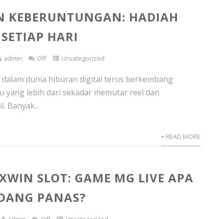
N KEBERUNTUNGAN: HADIAH
 SETIAP HARI
admin
Off
Uncategorized
 dalam dunia hiburan digital terus berkembang
u yang lebih dari sekadar memutar reel dan
. Banyak...
+ READ MORE
XWIN SLOT: GAME MG LIVE APA
DANG PANAS?
admin
Off
Uncategorized