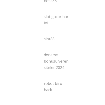
hose88
slot gacor hari
ini
slot88
deneme
bonusu veren
siteler 2024
robot biru
hack