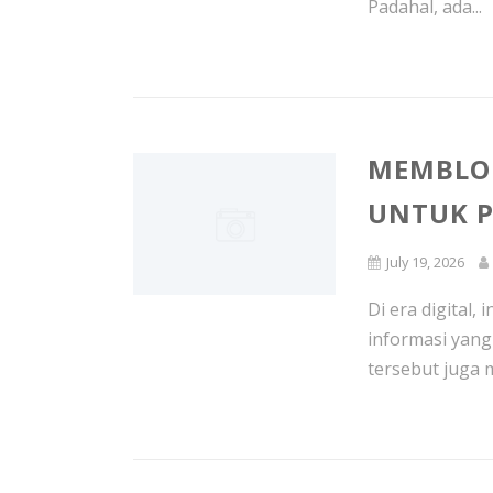
Padahal, ada...
MEMBLOK
UNTUK P
July 19, 2026
Di era digital
informasi yan
tersebut juga 