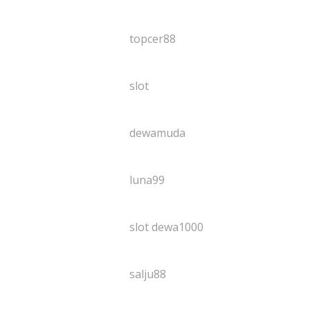
topcer88
slot
dewamuda
luna99
slot dewa1000
salju88