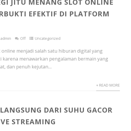
EGI JITU MENANG SLOT ONLINE
RBUKTI EFEKTIF DI PLATFORM
admin
Off
Uncategorized
 online menjadi salah satu hiburan digital yang
ti karena menawarkan pengalaman bermain yang
t, dan penuh kejutan....
+ READ MORE
 LANGSUNG DARI SUHU GACOR
IVE STREAMING