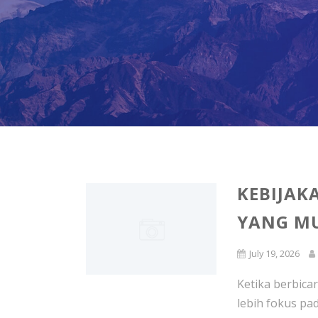
KEBIJAK
YANG M
July 19, 2026
Ketika berbica
lebih fokus pad