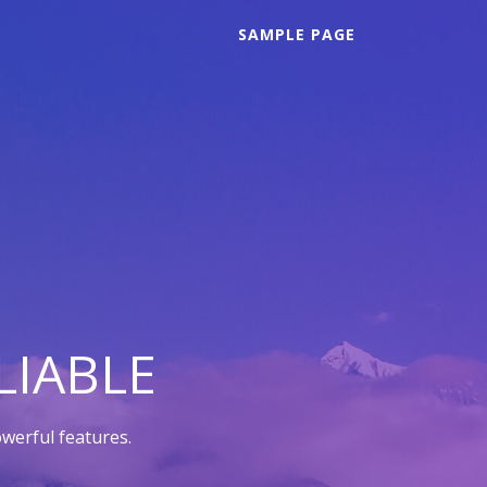
SAMPLE PAGE
LIABLE
werful features.