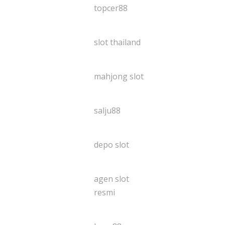
topcer88
slot thailand
mahjong slot
salju88
depo slot
agen slot
resmi