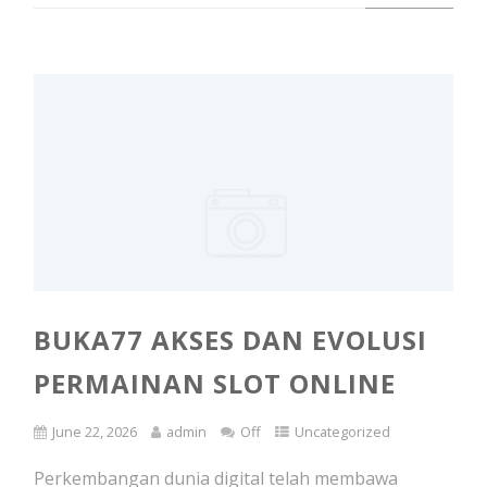
BUKA77 AKSES DAN EVOLUSI
PERMAINAN SLOT ONLINE
June 22, 2026
admin
Off
Uncategorized
Perkembangan dunia digital telah membawa