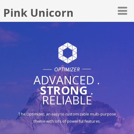
Pink Unicorn
ADVANCED .
STRONG
.
RELIABLE
The Optimizer, an easy to customizable multi-purpose
theme with lots of powerful features.