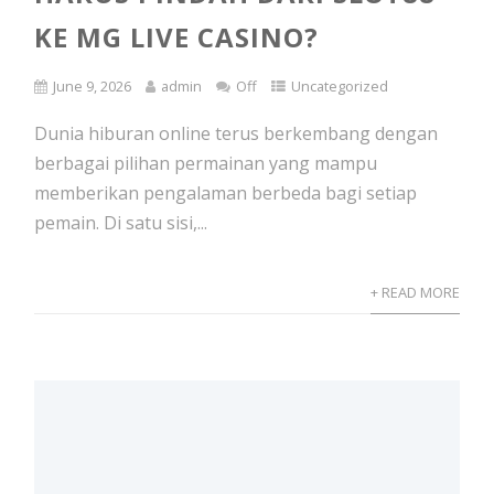
KE MG LIVE CASINO?
June 9, 2026
admin
Off
Uncategorized
Dunia hiburan online terus berkembang dengan
berbagai pilihan permainan yang mampu
memberikan pengalaman berbeda bagi setiap
pemain. Di satu sisi,...
+ READ MORE