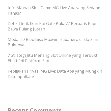
Info Maxwin Slot: Game MG Live Apa yang Sedang
Panas?
Detik-Detik Ikan Koi Gate Buka77 Berbaris Rapi
Bawa Pulang Jutaan
Modal 20 Ribu Bisa Maxwin Habanero di Slot? Ini
Buktinya
7 Strategi Jitu Menang Slot Online yang Terbukti
Efektif di Platform Slot
Kebijakan Privasi MG Live: Data Apa yang Mungkin
Dikumpulkan?
Recent Comments