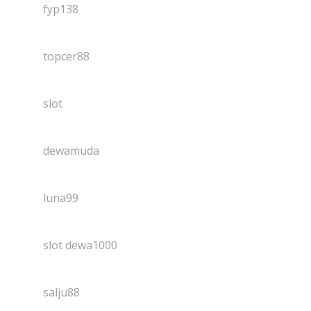
fyp138
topcer88
slot
dewamuda
luna99
slot dewa1000
salju88