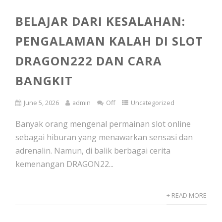
BELAJAR DARI KESALAHAN:
PENGALAMAN KALAH DI SLOT
DRAGON222 DAN CARA
BANGKIT
June 5, 2026
admin
Off
Uncategorized
Banyak orang mengenal permainan slot online
sebagai hiburan yang menawarkan sensasi dan
adrenalin. Namun, di balik berbagai cerita
kemenangan DRAGON22...
+ READ MORE