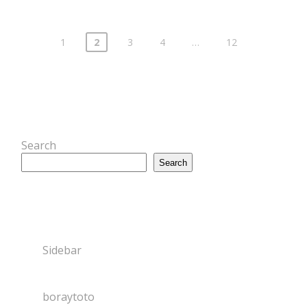
1
2
3
4
…
12
Posts
pagination
Search
Search
Sidebar
boraytoto