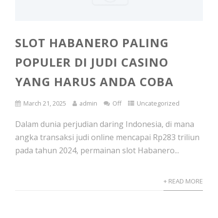
SLOT HABANERO PALING
POPULER DI JUDI CASINO
YANG HARUS ANDA COBA
March 21, 2025
admin
Off
Uncategorized
Dalam dunia perjudian daring Indonesia, di mana
angka transaksi judi online mencapai Rp283 triliun
pada tahun 2024, permainan slot Habanero...
+ READ MORE