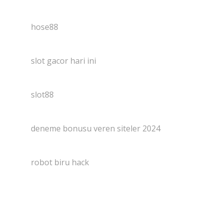
hose88
slot gacor hari ini
slot88
deneme bonusu veren siteler 2024
robot biru hack