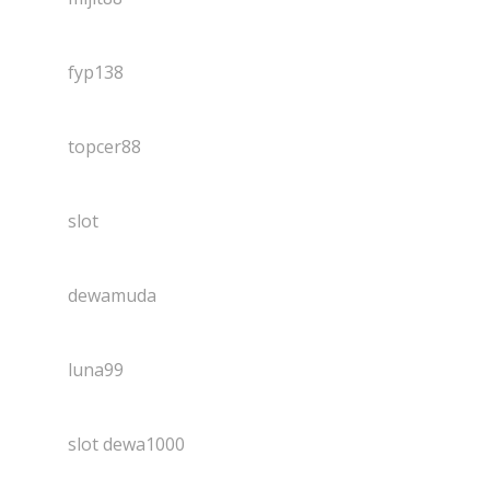
fyp138
topcer88
slot
dewamuda
luna99
slot dewa1000