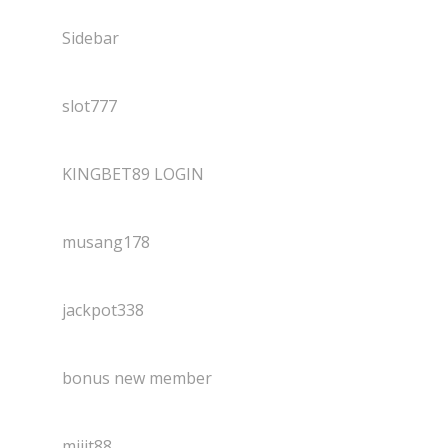
Sidebar
slot777
KINGBET89 LOGIN
musang178
jackpot338
bonus new member
mijit88