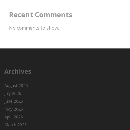
Recent Comments
No comments to show.
Archives
August 2026
July 2026
June 2026
May 2026
April 2026
March 2026