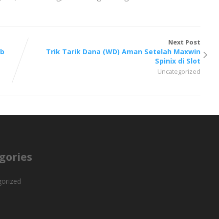
Next Post
ib
Trik Tarik Dana (WD) Aman Setelah Maxwin
Spinix di Slot
Uncategorized
gories
orized