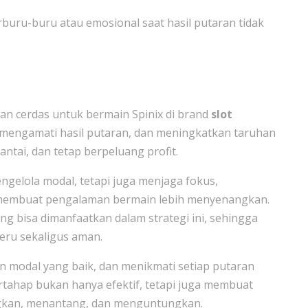
erburu-buru atau emosional saat hasil putaran tidak
an cerdas untuk bermain Spinix di brand
slot
, mengamati hasil putaran, dan meningkatkan taruhan
antai, dan tetap berpeluang profit.
engelola modal, tetapi juga menjaga fokus,
membuat pengalaman bermain lebih menyenangkan.
ng bisa dimanfaatkan dalam strategi ini, sehingga
eru sekaligus aman.
en modal yang baik, dan menikmati setiap putaran
bertahap bukan hanya efektif, tetapi juga membuat
kan, menantang, dan menguntungkan.