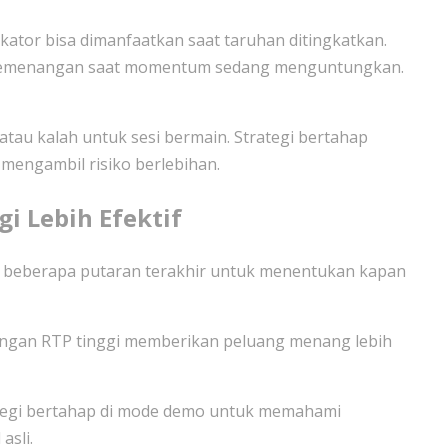
ikator bisa dimanfaatkan saat taruhan ditingkatkan.
 kemenangan saat momentum sedang menguntungkan.
tau kalah untuk sesi bermain. Strategi bertahap
a mengambil risiko berlebihan.
i Lebih Efektif
il beberapa putaran terakhir untuk menentukan kapan
dengan RTP tinggi memberikan peluang menang lebih
ategi bertahap di mode demo untuk memahami
asli.