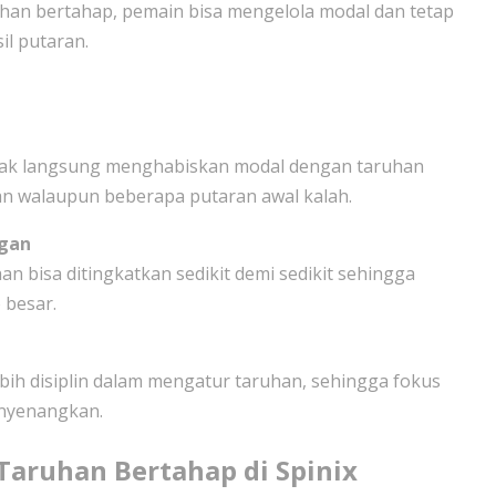
ruhan bertahap, pemain bisa mengelola modal dan tetap
il putaran.
dak langsung menghabiskan modal dengan taruhan
man walaupun beberapa putaran awal kalah.
gan
n bisa ditingkatkan sedikit demi sedikit sehingga
 besar.
ih disiplin dalam mengatur taruhan, sehingga fokus
enyenangkan.
Taruhan Bertahap di Spinix