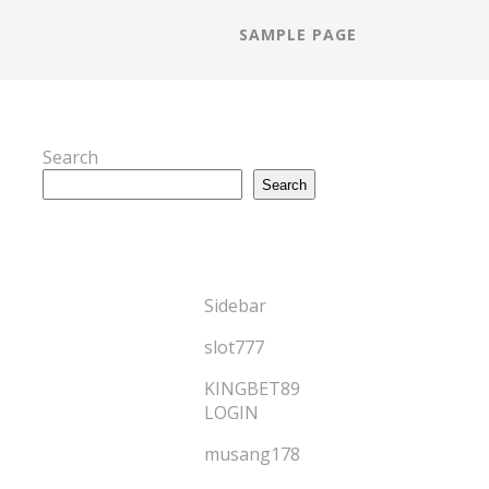
SAMPLE PAGE
Search
Search
Sidebar
slot777
KINGBET89
LOGIN
musang178