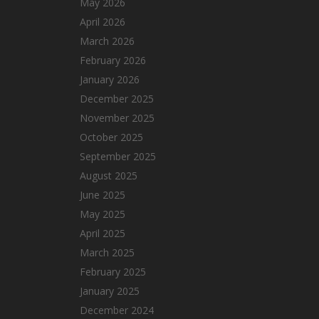
May 2026
April 2026
March 2026
February 2026
January 2026
December 2025
November 2025
October 2025
September 2025
August 2025
June 2025
May 2025
April 2025
March 2025
February 2025
January 2025
December 2024