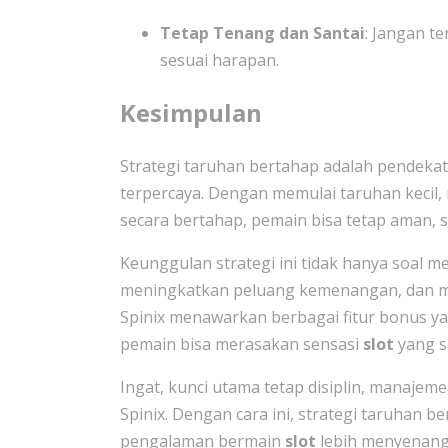
Tetap Tenang dan Santai
: Jangan t
sesuai harapan.
Kesimpulan
Strategi taruhan bertahap adalah pendekat
terpercaya. Dengan memulai taruhan kecil
secara bertahap, pemain bisa tetap aman, s
Keunggulan strategi ini tidak hanya soal m
meningkatkan peluang kemenangan, dan 
Spinix menawarkan berbagai fitur bonus ya
pemain bisa merasakan sensasi
slot
yang s
Ingat, kunci utama tetap disiplin, manajem
Spinix. Dengan cara ini, strategi taruhan 
pengalaman bermain
slot
lebih menyenang