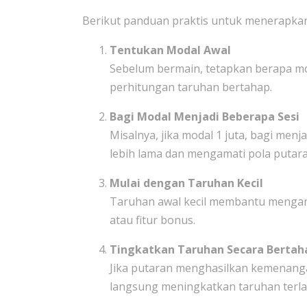
Berikut panduan praktis untuk menerapkan 
Tentukan Modal Awal
Sebelum bermain, tetapkan berapa mod
perhitungan taruhan bertahap.
Bagi Modal Menjadi Beberapa Sesi
Misalnya, jika modal 1 juta, bagi menj
lebih lama dan mengamati pola putara
Mulai dengan Taruhan Kecil
Taruhan awal kecil membantu mengama
atau fitur bonus.
Tingkatkan Taruhan Secara Bertah
Jika putaran menghasilkan kemenanga
langsung meningkatkan taruhan terlalu