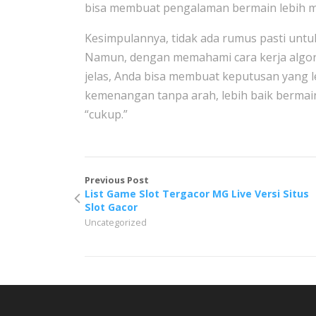
bisa membuat pengalaman bermain lebih m
Kesimpulannya, tidak ada rumus pasti unt
Namun, dengan memahami cara kerja algor
jelas, Anda bisa membuat keputusan yang le
kemenangan tanpa arah, lebih baik bermain
“cukup.”
Previous Post
List Game Slot Tergacor MG Live Versi Situs
Slot Gacor
Uncategorized