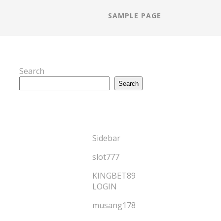
SAMPLE PAGE
Search
Search
Sidebar
slot777
KINGBET89
LOGIN
musang178