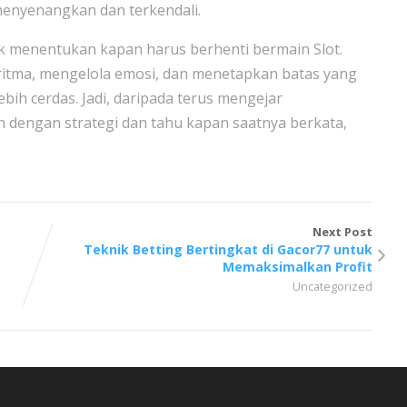
enyenangkan dan terkendali.
uk menentukan kapan harus berhenti bermain Slot.
itma, mengelola emosi, dan menetapkan batas yang
bih cerdas. Jadi, daripada terus mengejar
 dengan strategi dan tahu kapan saatnya berkata,
Next Post
Teknik Betting Bertingkat di Gacor77 untuk
Memaksimalkan Profit
Uncategorized