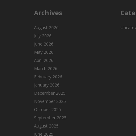
Archives
Cate
August 2026
Uncateg
July 2026
June 2026
May 2026
April 2026
March 2026
February 2026
January 2026
December 2025
November 2025
October 2025
September 2025
August 2025
June 2025