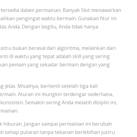
g tersedia dalam permainan. Banyak Slot menawarkan
 bahkan pengingat waktu bermain. Gunakan fitur ini
itas Anda. Dengan begitu, Anda tidak hanya
ustru bukan berasal dari algoritma, melainkan dari
ti di waktu yang tepat adalah skill yang sering
akan pemain yang sekadar bermain dengan yang
elas. Misalnya, berhenti setelah tiga kali
ermain. Aturan ini mungkin terdengar sederhana,
 konsisten. Semakin sering Anda melatih disiplin ini,
rmainan.
uk hiburan. Jangan sampai permainan ini berubah
i setiap putaran tanpa tekanan berlebihan justru