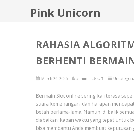
Pink Unicorn
RAHASIA ALGORITM
BERHENTI BERMAI
Off
March 26, 2026
admin
Uncategori
Bermain Slot online sering kali terasa sep
suara kemenangan, dan harapan mendapat
betah berlama-lama. Namun, di balik semua 
diabaikan: kapan waktu yang tepat untuk b
bisa membantu Anda membuat keputusan ya