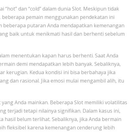
i “hot” dan “cold” dalam dunia Slot. Meskipun tidak
NG, beberapa pemain menggunakan pendekatan ini
lam beberapa putaran Anda mendapatkan kemenangan
yang baik untuk menikmati hasil dan berhenti sebelum
dalam menentukan kapan harus berhenti. Saat Anda
rmain demi mendapatkan lebih banyak. Sebaliknya,
r kerugian. Kedua kondisi ini bisa berbahaya jika
ang dan rasional. Jika emosi mulai mengambil alih, itu
 yang Anda mainkan. Beberapa Slot memiliki volatilitas
 terjadi tetapi nilainya signifikan. Dalam kasus ini,
a hasil belum terlihat. Sebaliknya, jika Anda bermain
lebih fleksibel karena kemenangan cenderung lebih