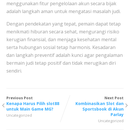
menggunakan fitur pengelolaan akun secara bijak
adalah langkah aman untuk mengatasi masalah judi.
Dengan pendekatan yang tepat, pemain dapat tetap
menikmati hiburan secara sehat, mengurangi risiko
kerugian finansial, dan menjaga kesehatan mental
serta hubungan sosial tetap harmonis. Kesadaran
dan langkah preventif adalah kunci agar pengalaman
bermain judi tetap positif dan tidak merugikan diri
sendiri.
Previous Post
Next Post
Kenapa Harus Pilih slot88
Kombinasikan Slot dan
untuk Main Game MG?
Sportsbook di Akun
Parlay
Uncategorized
Uncategorized