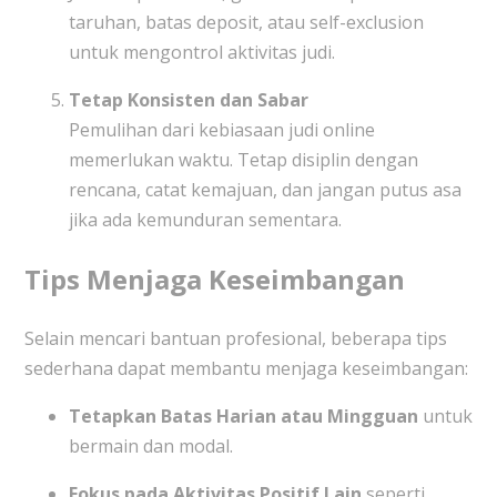
taruhan, batas deposit, atau self-exclusion
untuk mengontrol aktivitas judi.
Tetap Konsisten dan Sabar
Pemulihan dari kebiasaan judi online
memerlukan waktu. Tetap disiplin dengan
rencana, catat kemajuan, dan jangan putus asa
jika ada kemunduran sementara.
Tips Menjaga Keseimbangan
Selain mencari bantuan profesional, beberapa tips
sederhana dapat membantu menjaga keseimbangan:
Tetapkan Batas Harian atau Mingguan
untuk
bermain dan modal.
Fokus pada Aktivitas Positif Lain
seperti