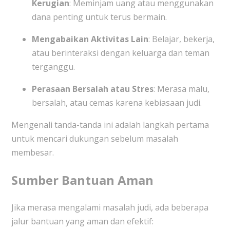
Kerugian
: Meminjam uang atau menggunakan
dana penting untuk terus bermain.
Mengabaikan Aktivitas Lain
: Belajar, bekerja,
atau berinteraksi dengan keluarga dan teman
terganggu.
Perasaan Bersalah atau Stres
: Merasa malu,
bersalah, atau cemas karena kebiasaan judi.
Mengenali tanda-tanda ini adalah langkah pertama
untuk mencari dukungan sebelum masalah
membesar.
Sumber Bantuan Aman
Jika merasa mengalami masalah judi, ada beberapa
jalur bantuan yang aman dan efektif: