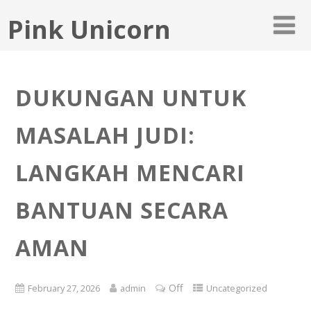
Pink Unicorn
DUKUNGAN UNTUK
MASALAH JUDI:
LANGKAH MENCARI
BANTUAN SECARA
AMAN
Off
February 27, 2026
admin
Uncategorized