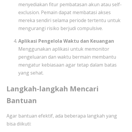
menyediakan fitur pembatasan akun atau self-
exclusion. Pemain dapat membatasi akses
mereka sendiri selama periode tertentu untuk
mengurangi risiko berjudi compulsive.
Aplikasi Pengelola Waktu dan Keuangan
Menggunakan aplikasi untuk memonitor
pengeluaran dan waktu bermain membantu
mengatur kebiasaan agar tetap dalam batas
yang sehat.
Langkah-langkah Mencari
Bantuan
Agar bantuan efektif, ada beberapa langkah yang
bisa diikuti: