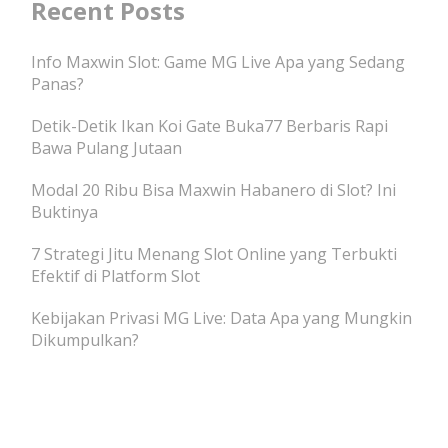
Recent Posts
Info Maxwin Slot: Game MG Live Apa yang Sedang
Panas?
Detik-Detik Ikan Koi Gate Buka77 Berbaris Rapi
Bawa Pulang Jutaan
Modal 20 Ribu Bisa Maxwin Habanero di Slot? Ini
Buktinya
7 Strategi Jitu Menang Slot Online yang Terbukti
Efektif di Platform Slot
Kebijakan Privasi MG Live: Data Apa yang Mungkin
Dikumpulkan?