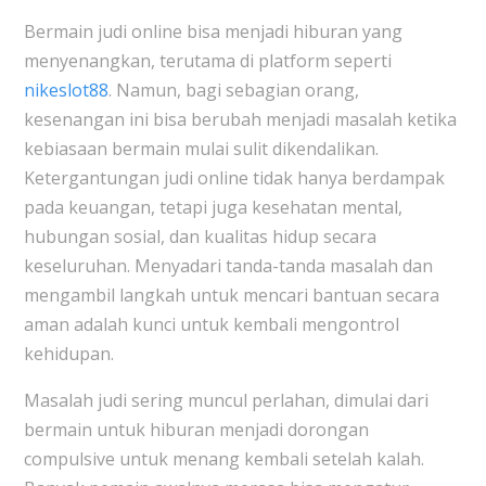
Bermain judi online bisa menjadi hiburan yang
menyenangkan, terutama di platform seperti
nikeslot88
. Namun, bagi sebagian orang,
kesenangan ini bisa berubah menjadi masalah ketika
kebiasaan bermain mulai sulit dikendalikan.
Ketergantungan judi online tidak hanya berdampak
pada keuangan, tetapi juga kesehatan mental,
hubungan sosial, dan kualitas hidup secara
keseluruhan. Menyadari tanda-tanda masalah dan
mengambil langkah untuk mencari bantuan secara
aman adalah kunci untuk kembali mengontrol
kehidupan.
Masalah judi sering muncul perlahan, dimulai dari
bermain untuk hiburan menjadi dorongan
compulsive untuk menang kembali setelah kalah.