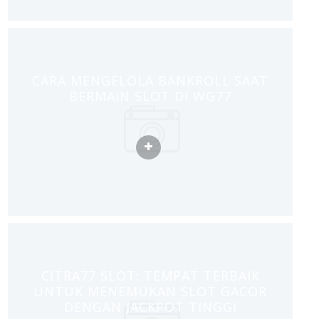
CARA MENGELOLA BANKROLL SAAT
BERMAIN SLOT DI WG77
CITRA77 SLOT: TEMPAT TERBAIK
UNTUK MENEMUKAN SLOT GACOR
DENGAN JACKPOT TINGGI