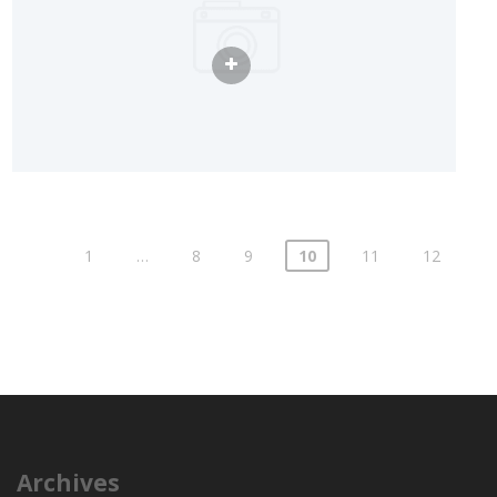
Posts
1
…
8
9
10
11
12
pagination
Archives