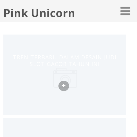
Pink Unicorn
TREN TERBARU DALAM DESAIN JUDI
SLOT GACOR TAHUN INI